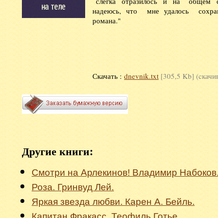
слегка отразилось и на общем сти
надеюсь, что мне удалось сохра
романа."
Скачать :
dnevnik.txt
[305,5 Kb] (cкачи
Другие книги:
Смотри на Арлекинов! Владимир Набоков
Роза. Гринвуд Лей.
Яркая звезда любви. Карен А. Бейль.
Капитан Фракасс. Теофиль Готье.