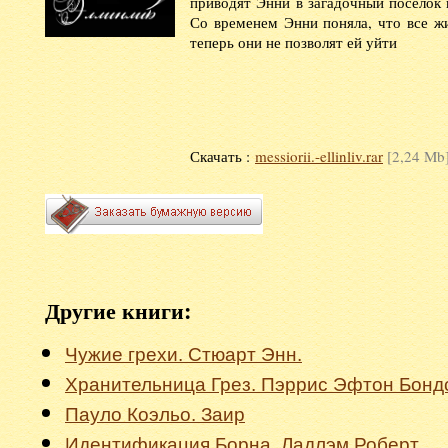
приводят Энни в загадочный поселок п
Со временем Энни поняла, что все ж
теперь они не позволят ей уйти
Скачать :
messiorii.-ellinliv.rar
[2,24 Mb]
Другие книги:
Чужие грехи. Стюарт Энн.
Хранительница Грез. Пэррис Эфтон Бонд
Пауло Коэльо. Заир
Идентификация Борна. Ладлэм Роберт.