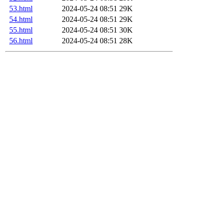
53.html
2024-05-24 08:51
29K
54.html
2024-05-24 08:51
29K
55.html
2024-05-24 08:51
30K
56.html
2024-05-24 08:51
28K