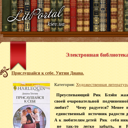
Электронная библиотека 
Прислушайся к себе. Уитни Диана.
Категория:
Художественная литератур
Преуспевающий Рик Блэйн жаж
своей очаровательной подчинен
любит? Чему радуется? Менее в
единственный источник радости дл
А к любителям детей Рик себя ни
не так-то легко забыть, и Рик